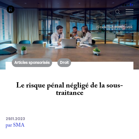
de
fr
iStockPhoto/courtneyk
Articles sponsorisés
Droit
Le risque pénal négligé de la sous-
traitance
29.11.2023
par SMA