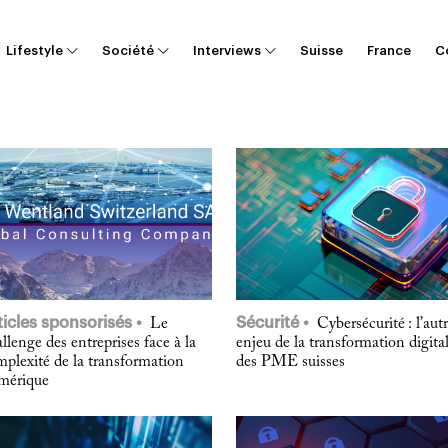
Lifestyle
Société
Interviews
Suisse
France
C
ticles sponsorisés
Sécurité
Le
Cybersécurité : l’aut
llenge des entreprises face à la
enjeu de la transformation digita
plexité de la transformation
des PME suisses
mérique