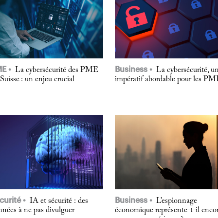
ME
Business
La cybersécurité des PME
La cybersécurité, u
Suisse : un enjeu crucial
impératif abordable pour les P
curité
Business
IA et sécurité : des
L’espionnage
nées à ne pas divulguer
économique représente-t-il enco