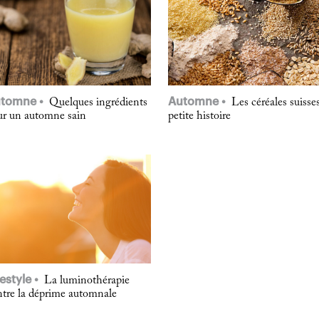
utomne
Automne
Quelques ingrédients
Les céréales suisses
ur un automne sain
petite histoire
festyle
La luminothérapie
ntre la déprime automnale