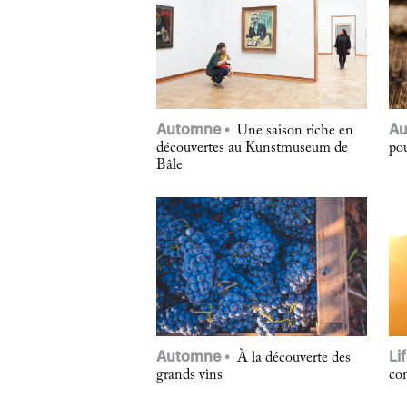
Automne
A
Une saison riche en
découvertes au Kunstmuseum de
po
Bâle
Automne
Li
À la découverte des
grands vins
co