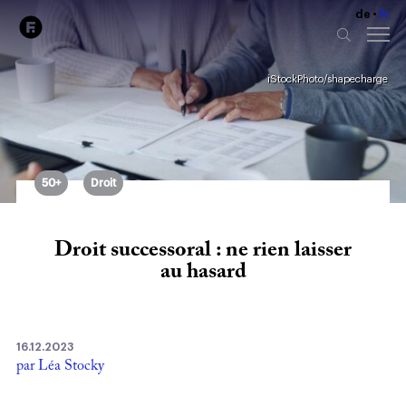
de
fr
iStockPhoto/shapecharge
50+
Droit
Droit successoral : ne rien laisser
au hasard
16.12.2023
par Léa Stocky