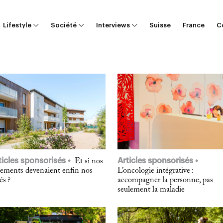
Lifestyle
Société
Interviews
Suisse
France
C
ticles sponsorisés
Articles sponsorisés
Et si nos
gements devenaient enfin nos
L’oncologie intégrative :
iés ?
accompagner la personne, pas
seulement la maladie