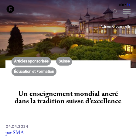
de
fr
Adrien Giovannelli
Articles sponsorisés
Suisse
Éducation et Formation
Un enseignement mondial ancré
dans la tradition suisse d’excellence
04.04.2024
par SMA