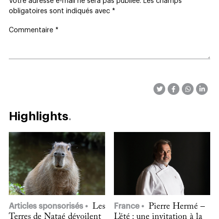
Votre adresse e-mail ne sera pas publiée.
Les champs
obligatoires sont indiqués avec
*
Commentaire
*
Highlights
Articles sponsorisés
Les
France
Pierre Hermé –
Terres de Nataé dévoilent
L’été : une invitation à la