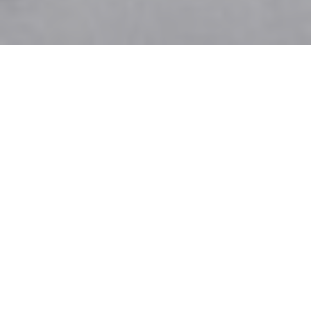
Créateur insatiable et explorateur de goûts,
Pierre Hermé puise son inspiration dans les
souvenirs, les voyages et la curiosité du
quotidien. À l’approche de l’été, le pâtissier
nous ouvre les portes de son univers fruité,
frais et parfois inattendu.
Le chef
revisite les
classiques avec finesse et propose des idées
simples et savoureuses à recréer chez soi !
Pierre Hermé, d’où vous vient l’inspiration
pour imaginer de nouvelles pâtisseries ?
L’inspiration peut venir de partout : d’un
ingrédient bien sûr, mais aussi d’une lecture,