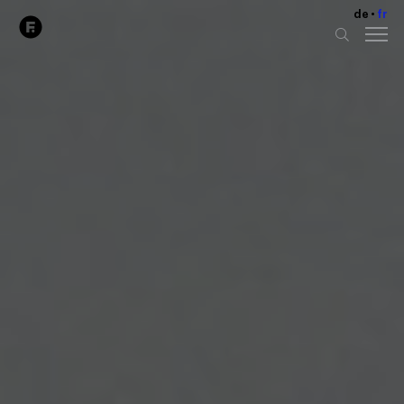
de
fr