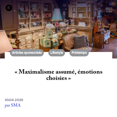
de
fr
Articles sponsorisés
Lifestyle
Printemps
« Maximalisme assumé, émotions
choisies »
30.04.2025
par SMA