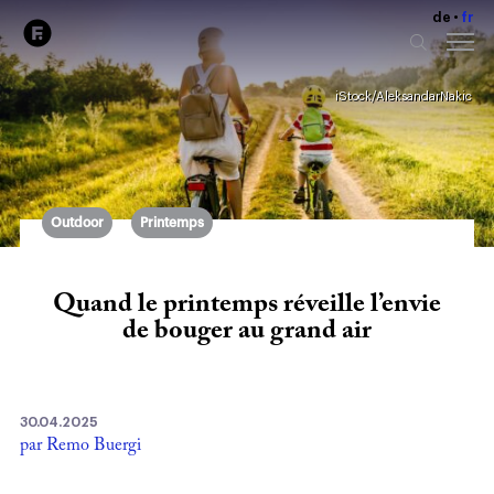
de
fr
iStock/AleksandarNakic
Outdoor
Printemps
Quand le printemps réveille l’envie
de bouger au grand air
30.04.2025
par Remo Buergi