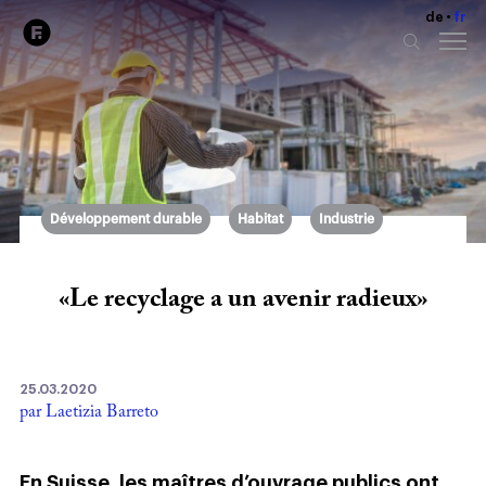
de
fr
Développement durable
Habitat
Industrie
«Le recyclage a un avenir radieux»
25.03.2020
par Laetizia Barreto
En Suisse, les maîtres d’ouvrage publics ont