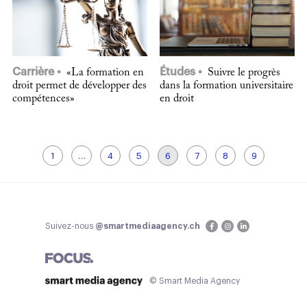
Carrière
Études
«La formation en
Suivre le progrès
droit permet de développer des
dans la formation universitaire
compétences»
en droit
1
…
4
5
6
7
8
9
Suivez-nous
@smartmediaagency.ch
© Smart Media Agency