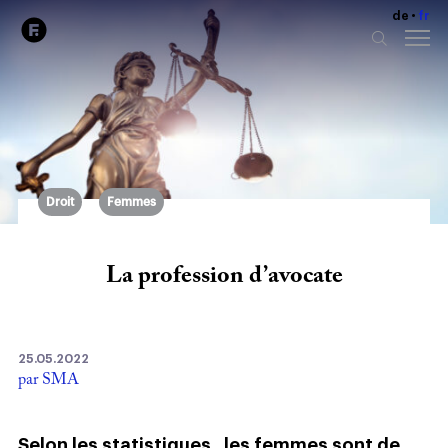
de
fr
Droit
Femmes
La profession d’avocate
25.05.2022
par SMA
Selon les statistiques , les femmes sont de