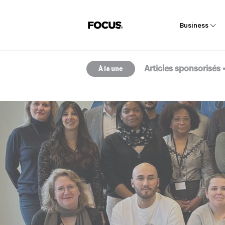
Business
Articles sponsorisés
Articles sponsorisés
À la une