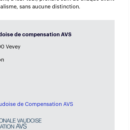
nalisme, sans aucune distinction.
udoise de compensation AVS
00 Vevey
on
h
udoise de Compensation AVS