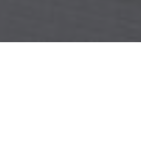
Sandra De Vito Bieri, pourquoi avez-vous
choisi une carrière dans le domaine
juridique ?
On peut appeler cela un accident ou du
hasard. Au collège, j’aimais le jeu de théâtre:
l’art de déclencher des sentiments et d’attirer
les gens.
J’adorais aussi l’écriture. Pour moi, il
était clair qu’après ma maturité, je voulais faire
de cet amour un métier, par exemple en tant
qu’actrice ou journaliste.