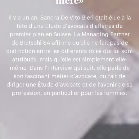
mère»
Il y a un an, Sandra De Vito Bieri était élue à la
tête d’une Étude d’avocats d’affaires de
premier plan en Suisse. La Managing Partner
de Bratschi SA affirme qu’elle ne fait pas de
distinction entre les différents rôles qui lui sont
attribués, mais qu’elle est simplement elle-
même. Dans l’interview qui suit, elle parle de
son fascinant métier d’avocate, du fait de
diriger une Étude d’avocats et de l’avenir de sa
profession, en particulier pour les femmes.