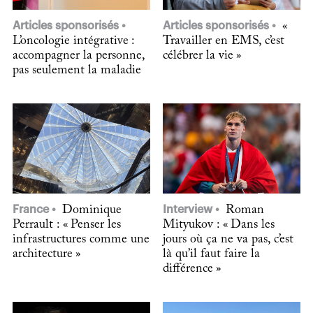
Articles sponsorisés
Articles sponsorisés
«
L’oncologie intégrative :
Travailler en EMS, c’est
accompagner la personne,
célébrer la vie »
pas seulement la maladie
France
Dominique
Interview
Roman
Perrault : « Penser les
Mityukov : « Dans les
infrastructures comme une
jours où ça ne va pas, c’est
architecture »
là qu’il faut faire la
différence »