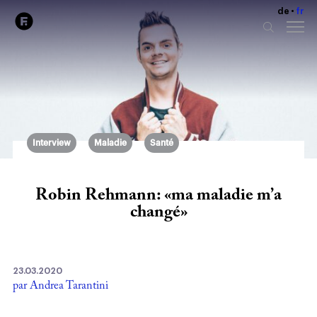
de
fr
Interview
Maladie
Santé
Robin Rehmann: «ma maladie m’a
changé»
23.03.2020
par Andrea Tarantini