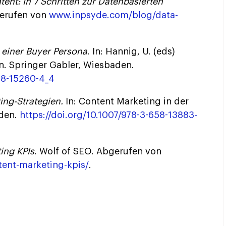
tent: In 7 Schritten zur Datenbasierten
gerufen von
www.inpsyde.com/blog/data-
 einer Buyer Persona
. In: Hannig, U. (eds)
. Springer Gabler, Wiesbaden.
658-15260-4_4
ing-Strategien.
In: Content Marketing in der
aden.
https://doi.org/10.1007/978-3-658-13883-
ing KPIs
. Wolf of SEO. Abgerufen von
tent-marketing-kpis/
.