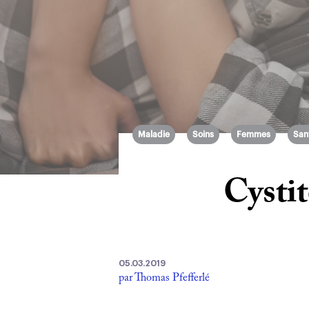
Maladie
Soins
Femmes
San
Cystit
05.03.2019
par Thomas Pfefferlé