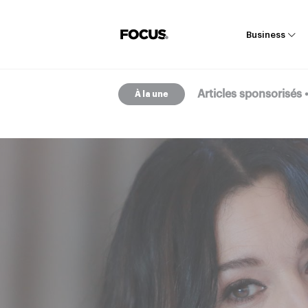
Business
Articles sponsorisés
Articles sponsorisés
À la une