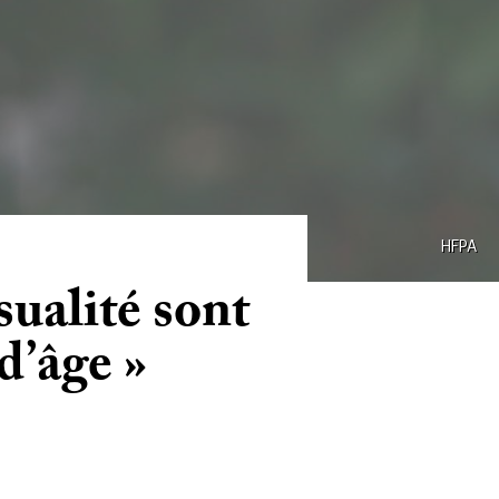
HFPA
ualité sont
d’âge »