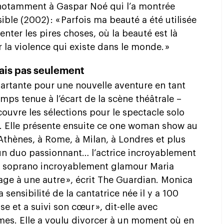
te notamment à Gaspar Noé qui l’a montrée
ble (2002) : « Parfois ma beauté a été utilisée
enter les pires choses, où la beauté est là
 la violence qui existe dans le monde. »
mais pas seulement
partante pour une nouvelle aventure en tant
emps tenue à l’écart de la scène théâtrale –
ouvre les sélections pour le spectacle solo
. Elle présente ensuite ce one woman show au
 Athènes, à Rome, à Milan, à Londres et plus
un duo passionnant… l’actrice incroyablement
a soprano incroyablement glamour Maria
ge à une autre », écrit The Guardian. Monica
la sensibilité de la cantatrice née il y a 100
se et a suivi son cœur », dit-elle avec
mes. Elle a voulu divorcer à un moment où en