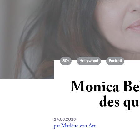
50+
Hollywood
Portrait
Monica Bel
des qu
24.03.2023
par Marlène von Arx