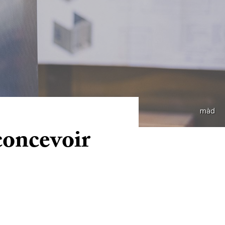
màd
 concevoir