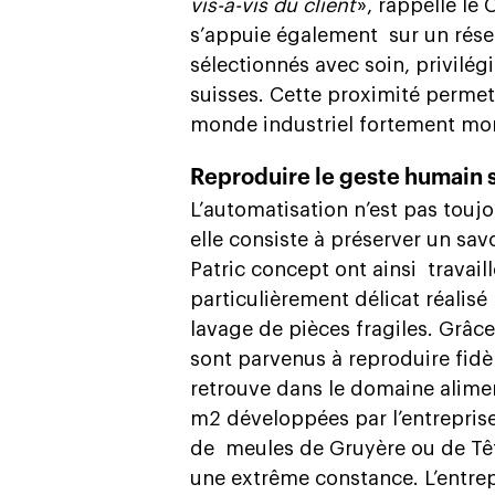
vis-à-vis du client
», rappelle le
s’appuie également
sur un rése
sélectionnés avec soin, privilég
suisses. Cette proximité permet
monde industriel fortement mon
Reproduire le geste humain sa
L’automatisation n’est pas tou
elle consiste à préserver un savo
Patric concept ont ainsi
travai
particulièrement délicat réalis
lavage de pièces fragiles. Grâce
sont parvenus à reproduire fid
retrouve dans le domaine alimen
m2 développées par l’entreprise 
de
meules de Gruyère ou de Tête
une extrême constance. L’entrep