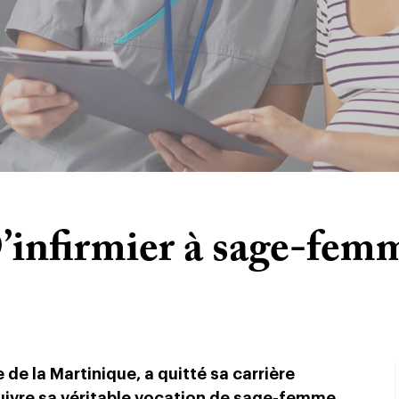
’infirmier à sage-fem
e de la Martinique, a quitté sa carrière
suivre sa véritable vocation de sage-femme.