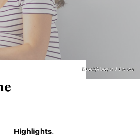
iStock/A boy and the sea
me
Highlights