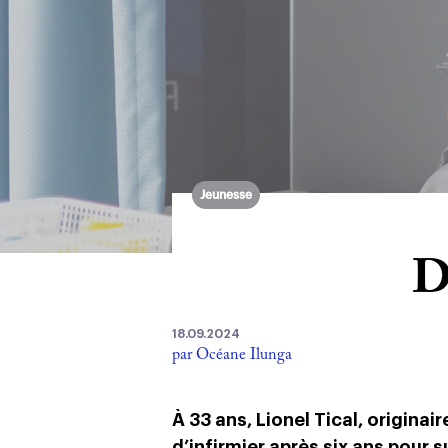
Jeunesse
D
18.09.2024
par Océane Ilunga
À 33 ans, Lionel Tical, originair
d’infirmier après six ans pour 