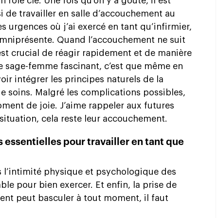
 rôle clé. Une fois qu’on y a goûté, il est
oisi de travailler en salle d’accouchement au
urgences où j’ai exercé en tant qu’infirmier,
t omniprésente. Quand l’accouchement ne suit
est crucial de réagir rapidement et de manière
 de sage-femme fascinant, c’est que même en
oir intégrer les principes naturels de la
e soins. Malgré les complications possibles,
oment de joie. J’aime rappeler aux futures
situation, cela reste leur accouchement.
s essentielles pour travailler en tant que
 l’intimité physique et psychologique des
le pour bien exercer. Et enfin, la prise de
nt peut basculer à tout moment, il faut