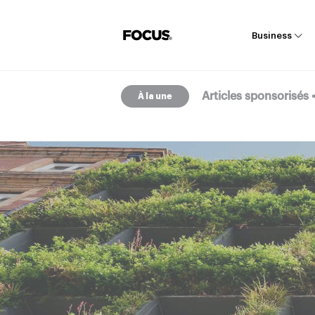
Business
Articles sponsorisés
Articles sponsorisés
À la une