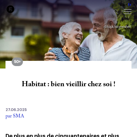
de
fr
iStock/skynesher
50+
Habitat : bien vieillir chez soi !
27.06.2025
par SMA
De plus en plus de cinquantenaires et plus