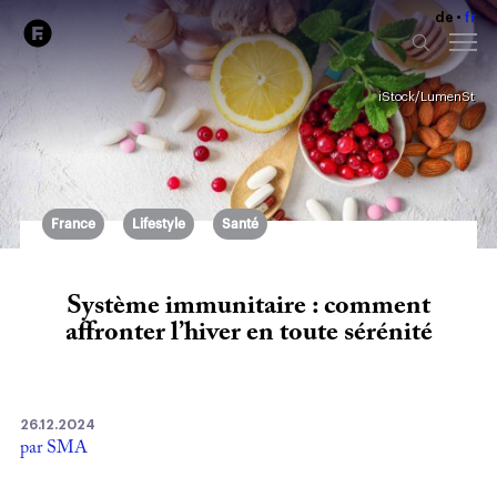
de
fr
iStock/LumenSt
France
Lifestyle
Santé
Système immunitaire : comment
affronter l’hiver en toute sérénité
26.12.2024
par SMA