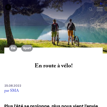
de
fr
Été
Sport
En route à vélo!
25.08.2022
par SMA
Plus l’été se prolonge, plus nous vient l’envie