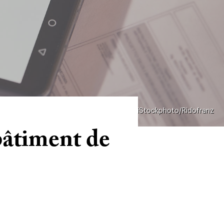
iStockphoto/Ridofranz
bâtiment de