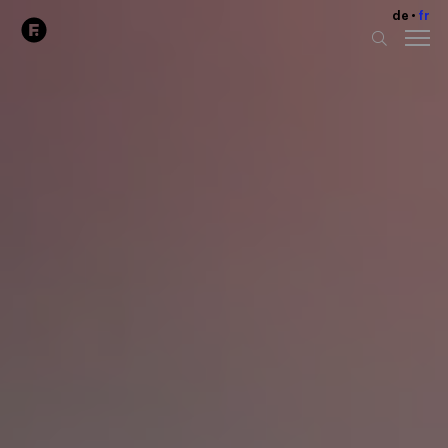
de
fr