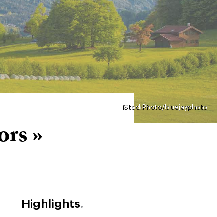
iStockPhoto/bluejayphoto
ors »
Highlights