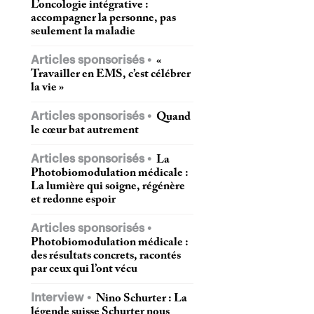
L’oncologie intégrative :
accompagner la personne, pas
seulement la maladie
Articles sponsorisés
«
Travailler en EMS, c’est célébrer
la vie »
Articles sponsorisés
Quand
le cœur bat autrement
Articles sponsorisés
La
Photobiomodulation médicale :
La lumière qui soigne, régénère
et redonne espoir
Articles sponsorisés
Photobiomodulation médicale :
des résultats concrets, racontés
par ceux qui l’ont vécu
Interview
Nino Schurter : La
légende suisse Schurter nous