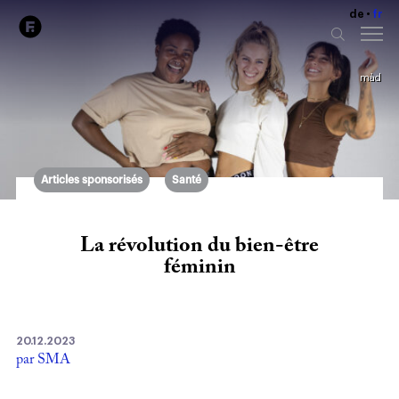
de
fr
màd
Articles sponsorisés
Santé
La révolution du bien-être
féminin
20.12.2023
par SMA