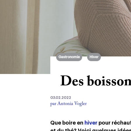
Gastronomie
Hiver
Des boisson
03.02.2022
par Antonia Vogler
Que boire en
hiver
pour réchauff
et du thé? Voici quelques idée