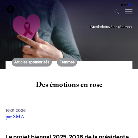
de
fr
iStockphoto/BlackSalmon
Articles sponsorisés
Femmes
Des émotions en rose
16.01.2026
par SMA
Le projet biennal 2025-2026 de la présidente