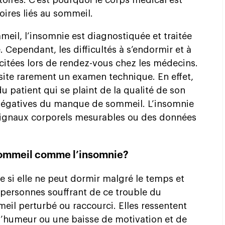
atoires. C’est pourquoi le corps médical est
toires liés au sommeil.
eil, l’insomnie est diagnostiquée et traitée
Cependant, les difficultés à s’endormir et à
itées lors de rendez-vous chez les médecins.
site rarement un examen technique. En effet,
du patient qui se plaint de la qualité de son
égatives du manque de sommeil. L’insomnie
 signaux corporels mesurables ou des données
 sommeil comme l’insomnie?
 si elle ne peut dormir malgré le temps et
s personnes souffrant de ce trouble du
il perturbé ou raccourci. Elles ressentent
 d’humeur ou une baisse de motivation et de