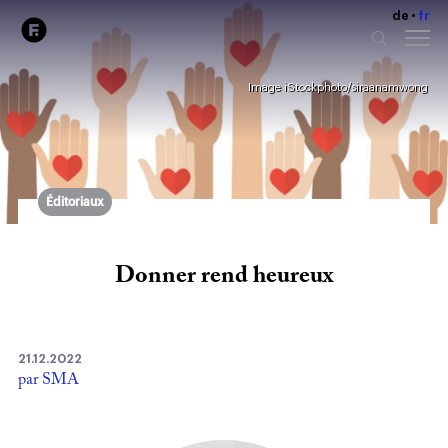
de
fr
Image iStockphoto/siraanamwong
Éditoriaux
Donner rend heureux
21.12.2022
par SMA