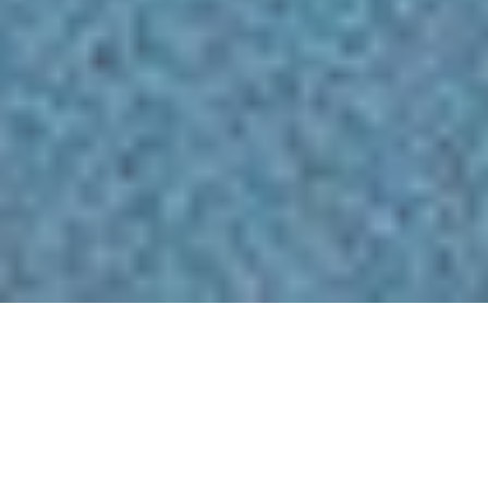
Résiliente, optimiste et créative, Barbara Lax
a usé de ses qualités pour lancer sa chaîne de
crèches, Little Green House. Si le succès est
aujourd’hui au rendez-vous, le chemin vers
l’entrepreneuriat n’a pas été un long fleuve