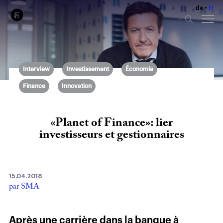
de
fr
Interview
Investissement
Économie
Finance
Innovation
«Planet of Finance»: lier
investisseurs et gestionnaires
15.04.2018
par SMA
Après une carrière dans la banque à