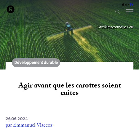
de
fr
iStockPhoto/moiseXVII
Développement durable
Agir avant que les carottes soient
cuites
26.06.2024
par Emmanuel Viaccoz