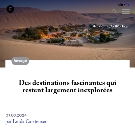
de
fr
iStockPhoto/NollRodrigo
Voyage
Des destinations fascinantes qui
restent largement inexplorées
07.03.2024
par Linda Carstensen