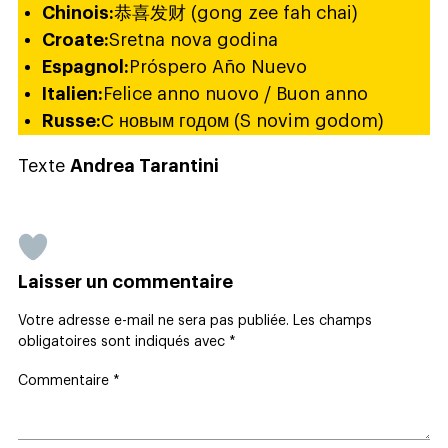
Chinois:
恭喜发财 (gong zee fah chai)
Croate:
Sretna nova godina
Espagnol:
Próspero Año Nuevo
Italien:
Felice anno nuovo / Buon anno
Russe:
С новым годом (S novim godom)
Texte
Andrea Tarantini
Laisser un commentaire
Votre adresse e-mail ne sera pas publiée.
Les champs
obligatoires sont indiqués avec
*
Commentaire
*