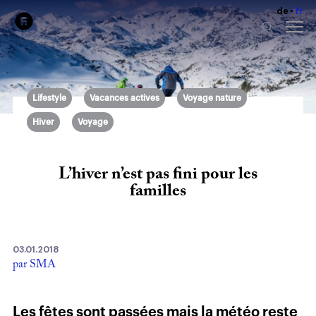
de
fr
Lifestyle
Vacances actives
Voyage nature
Hiver
Voyage
L’hiver n’est pas fini pour les
familles
03.01.2018
par SMA
Les fêtes sont passées mais la météo reste