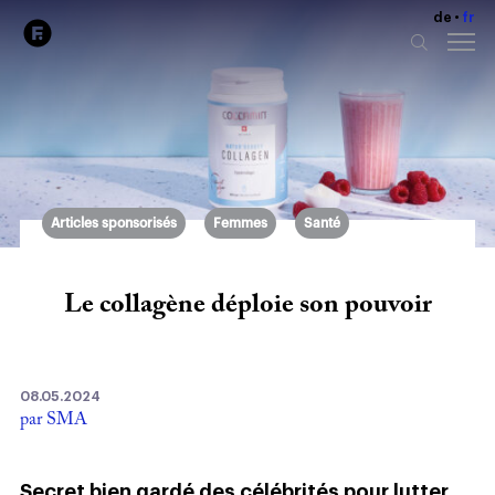
de
fr
Articles sponsorisés
Femmes
Santé
Le collagène déploie son pouvoir
08.05.2024
par SMA
Secret bien gardé des célébrités pour lutter