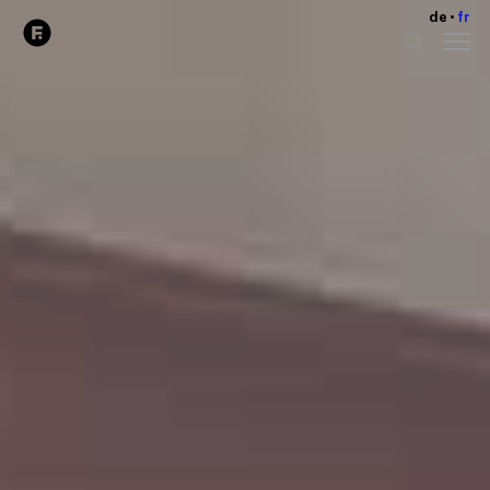
de
fr