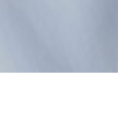
Entre la disparition de Credit Suisse et le
développement de l’intelligence artificielle, le
secteur bancaire helvétique a récemment été
soumis à de nombreuses mutations. On peut
facilement se demander qu’elles en sont et en