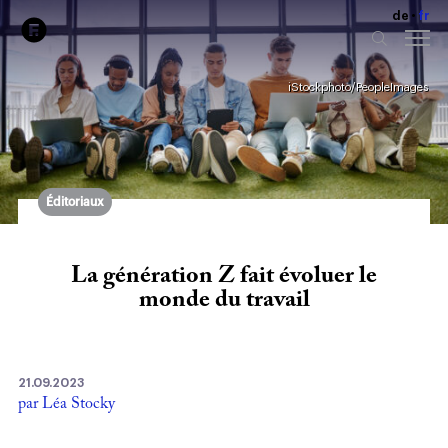
de
fr
iStockphoto/PeopleImages
Éditoriaux
La génération Z fait évoluer le
monde du travail
21.09.2023
par Léa Stocky