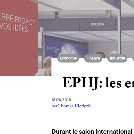
Économie
Finance
Industrie
EPHJ: les e
18.06.2018
par Thomas Pfefferlé
Durant le salon international