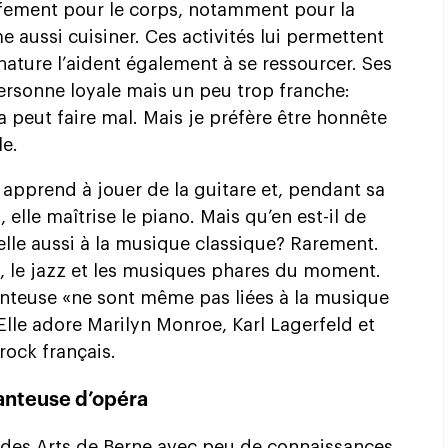
ffement pour le corps, notamment pour la
 aussi cuisiner. Ces activités lui permettent
 nature l’aident également à se ressourcer. Ses
rsonne loyale mais un peu trop franche:
ça peut faire mal. Mais je préfère être honnête
le.
y apprend à jouer de la guitare et, pendant sa
elle maîtrise le piano. Mais qu’en est-il de
elle aussi à la musique classique? Rarement.
ro, le jazz et les musiques phares du moment.
chanteuse «ne sont même pas liées à la musique
 Elle adore Marilyn Monroe, Karl Lagerfeld et
rock français.
anteuse d’opéra
e des Arts de Berne avec peu de connaissances