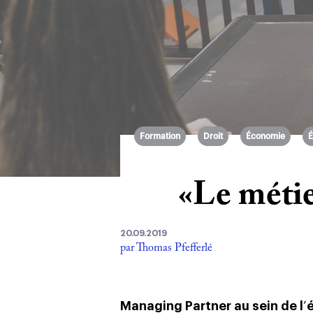
Formation
Droit
Économie
É
«Le métie
20.09.2019
par Thomas Pfefferlé
Managing Partner au sein de l
‘