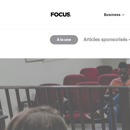
Business
Articles sponsorisés
Articles sponsorisés
À la une