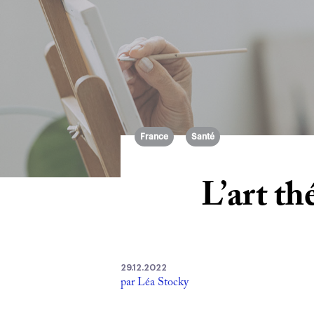
France
Santé
L’art th
29.12.2022
par Léa Stocky