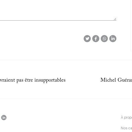
raient pas être insupportables
Michel Guérard 
À prop
Nos c