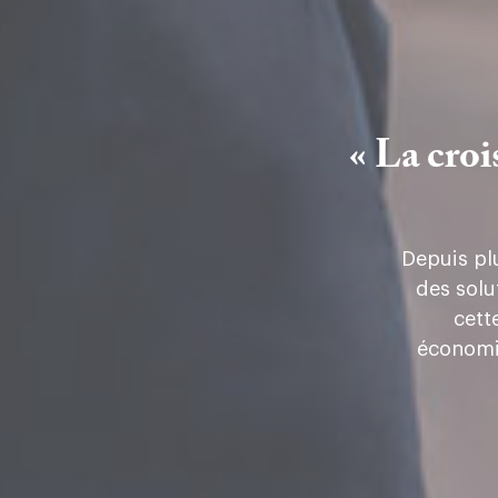
« La cro
Depuis plu
des solu
cett
économiq