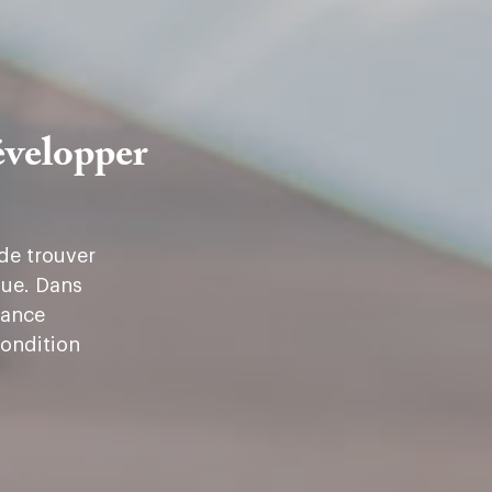
évelopper
 de trouver
que. Dans
sance
condition