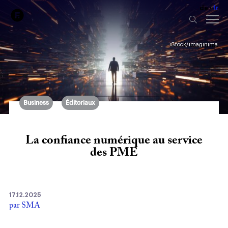
de
fr
iStock/imaginima
Business
Éditoriaux
La confiance numérique au service
des PME
17.12.2025
par SMA